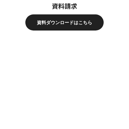
資料請求
資料ダウンロードはこちら
例えばこんな業務に
各種契約業務のレビューや承認も、kintoneアプリで管理
できます。
機密保持契約書