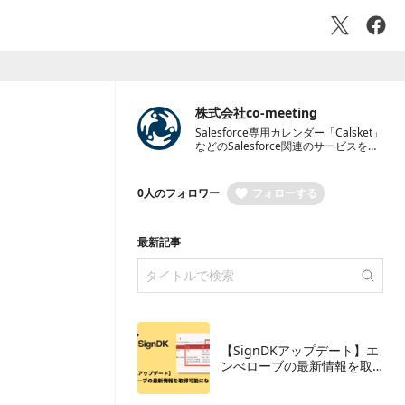
株式会社co-meeting
Salesforce専用カレンダー「Calsket」
などのSalesforce関連のサービスを開
発・提供しているほか、月額定額の顧
問スタイルでAppExchangeアプリの開
発などのSalesforceに関連する開発を
0人のフォロワー
フォローする
ご支援をする「顧問Salesforceプログ
ラマ」も提供しています。DocuSign
とkintoneを連携するkintoeプラグイン
「​SignDK for DocuSign eSignaure」
最新記事
も提供を始めています。
【SignDKアップデート】エ
ンべローブの最新情報を取
得可能になりました